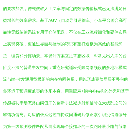
的要求加强，传统依赖人工叉车与固定的数据传输模式已无法满足日
益增长的效率需求。基于AGV（自动导引运输车）小车平台整合高可
靠性无线传输系统专用于仓储配送，不仅在工业流程细化和硬件布局
上实现突破，更通过界面与控制的巧思有望打造极为高效的智能卸
货、理货和分拣场景。本设计方案立足常态区域—即常见出入库的台
阶度不深的普通中发空间：重点研究适应受限网络频段的多地址模式
流与端-收发通用型模组的内在协同关系，用以形成覆盖网层不丢包的
多环境干预调度兼容的体系本身。用重延寿+钢构补结构的外壳和基于
传感器功率动态路由阈值库的创新手法减少射频信号在天线乱之间的
容错项偏离。对应的低延迟控制协议间通码片修正索引识别信道编号
为第一级预测条件匹配从而实现每个接扣环的一次跑环最小路与节络